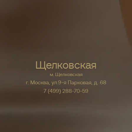
Щелковская
м. Щелковская
г. Москва, ул.9-я Парковая, д. 68
7 (499) 288-70-59